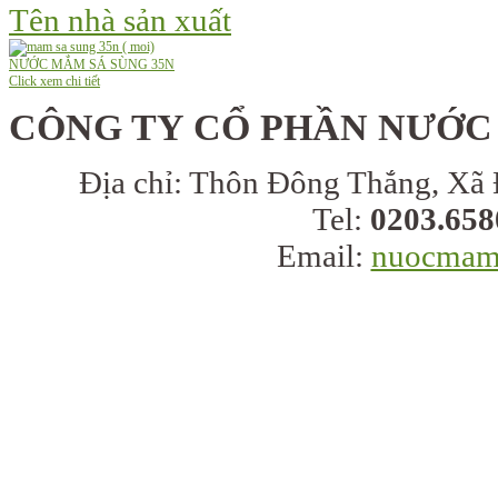
Tên nhà sản xuất
NƯỚC MẮM SÁ SÙNG 35N
Click xem chi tiết
CÔNG TY CỔ PHẦN NƯỚC
Địa chỉ:
Thôn Đông Thắng, Xã 
Tel:
0203.658
Email:
nuocmam