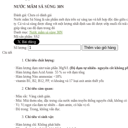
NƯỚC MẮM SÁ SÙNG 30N
Đánh giá: Chưa có đánh giá
Nước mắm Sá Sùng là sản phẩm mới dựa trên sự sáng tạo và kết hợp độc đáo giữa các
ty. Cá và sá sùng được dùng với một lượng nhất định sau đó được ướp muối rồi trả
giúp tăng cao độ đạm trong đó
Danh mục:
Nước mắm sá sùng 30N
Mã sản phẩm: SS2
Số lượng:
Chi tiết
Chỉ tiêu chất lượng:
· Hàm lượng đạm nitơ toàn phần 30gN/l.
(Độ đạm tự nhiên- nguyên cốt không p
· Hàm lượng đạm Acid Amin 55 % so với đạm tổng
· Hàm lượng Nito ammoniac <18%
· vitamin B1, B2, B12, PP, vi khoáng và 17 loại axit amin thiết yếu
Chi tiêu cảm quan:
· Màu sắc: Vàng cánh gián.
· Mùi: Mùi thơm nhẹ, đặc trưng của nước mắm truyền thống nguyên chất, không có 
· Vị: Vị ngọt của đạm tự nhiên – đạm amin, có hậu vị rõ.
· Độ trong: Trong, không vẩn đục.
Chi tiêu vi sinh vật:
· Hàm lượng chì: Không phát hiện