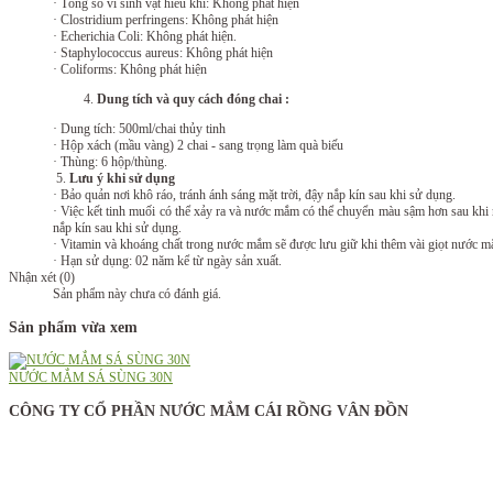
· Tổng số vi sinh vật hiếu khí: Không phát hiện
· Clostridium perfringens: Không phát hiện
· Echerichia Coli: Không phát hiện.
· Staphylococcus aureus: Không phát hiện
· Coliforms: Không phát hiện
Dung tích và quy cách đóng chai :
· Dung tích: 500ml/chai thủy tinh
· Hộp xách (mầu vàng) 2 chai - sang trọng làm quà biếu
· Thùng: 6 hộp/thùng.
5.
Lưu ý khi sử dụng
· Bảo quản nơi khô ráo, tránh ánh sáng mặt trời, đậy nắp kín sau khi sử dụng.
· Việc kết tinh muối có thể xảy ra và nước mắm có thể chuyển màu sậm hơn sau kh
nắp kín sau khi sử dụng.
· Vitamin và khoáng chất trong nước mắm sẽ được lưu giữ khi thêm vài giọt nước mắ
· Hạn sử dụng: 02 năm kể từ ngày sản xuất.
Nhận xét (0)
Sản phẩm này chưa có đánh giá.
Sản phẩm vừa xem
NƯỚC MẮM SÁ SÙNG 30N
CÔNG TY CỔ PHẦN NƯỚC MẮM CÁI RỒNG VÂN ĐỒN