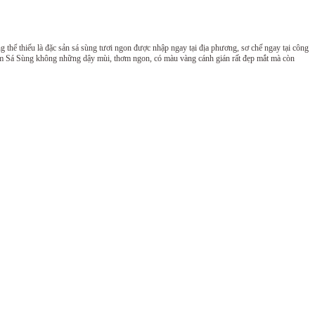
thể thiếu là đặc sản sá sùng tươi ngon được nhập ngay tại địa phương, sơ chế ngay tại công
mắm Sá Sùng không những dậy mùi, thơm ngon, có màu vàng cánh gián rất đẹp mắt mà còn