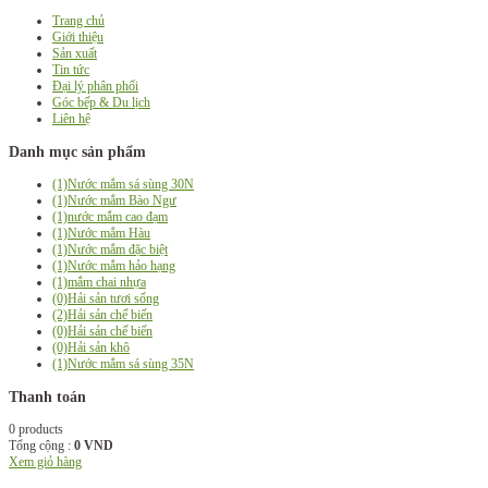
Trang chủ
Giới thiệu
Sản xuất
Tin tức
Đại lý phân phối
Góc bếp & Du lịch
Liên hệ
Danh mục sản phẩm
(1)
Nước mắm sá sùng 30N
(1)
Nước mắm Bào Ngư
(1)
nước mắm cao đạm
(1)
Nước mắm Hàu
(1)
Nước mắm đặc biệt
(1)
Nước mắm hảo hạng
(1)
mắm chai nhựa
(0)
Hải sản tươi sống
(2)
Hải sản chế biến
(0)
Hải sản chế biến
(0)
Hải sản khô
(1)
Nước mắm sá sùng 35N
Thanh toán
0 products
Tổng cộng :
0 VND
Xem giỏ hàng