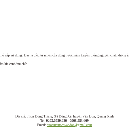
i mở nắp sử dụng. Đấy là điều tự nhiên của dòng nước mắm truyền thống nguyên chất, không
m lúc canh/rau chín.
Địa chỉ:
Thôn Đông Thắng, Xã Đông Xá, huyện Vân Đồn, Quảng Ninh
Tel:
0203.6580.686
-
0968.583.669
Email:
nuocmamccbvandon@gmail.com