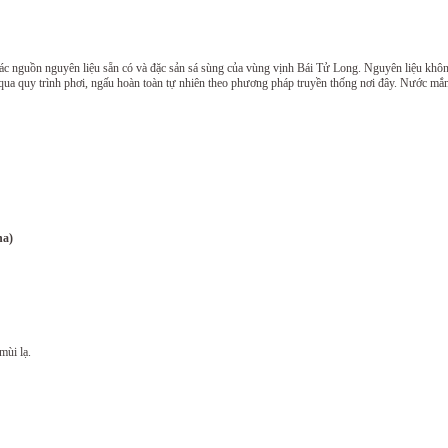
 nguồn nguyên liệu sẵn có và đặc sản sá sùng của vùng vịnh Bái Tử Long. Nguyên liệu không 
i qua quy trình phơi, ngấu hoàn toàn tự nhiên theo phương pháp truyền thống nơi đây. Nước 
ha)
mùi lạ.