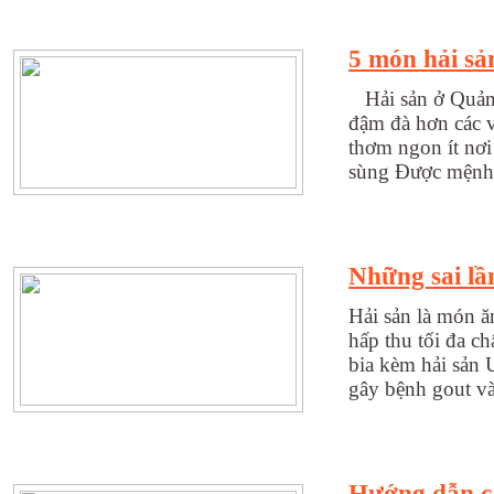
5 món hải sả
Hải sản ở Quảng
đậm đà hơn các v
thơm ngon ít nơi
sùng Được mệnh d
Những sai lầ
Hải sản là món ă
hấp thu tối đa 
bia kèm hải sản 
gây bệnh gout và 
Hướng dẫn c