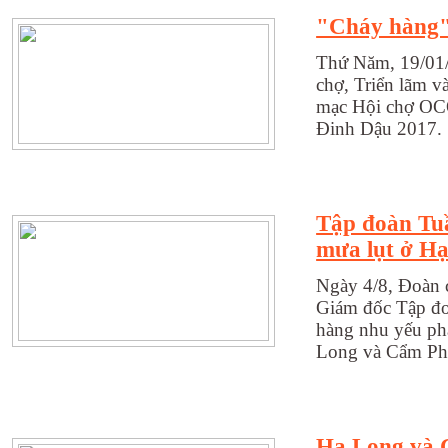
"Cháy hàng"
Thứ Năm, 19/01/
chợ, Triển lãm 
mạc Hội chợ OCO
Đinh Dậu 2017. 
Tập đoàn Tu
mưa lụt ở H
Ngày 4/8, Đoàn 
Giám đốc Tập đo
hàng nhu yếu phẩ
Long và Cẩm Phả
Hạ Long và C